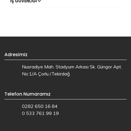
İŞ GÜVENLIĞI
Adresimiz
Nusradiye Mah. Stadyum Arkası Sk. Güngor Apt.
No:1/A Çorlu /Tekirdağ
Telefon Numaramız
0282 650 16 84
0 533 761 99 19