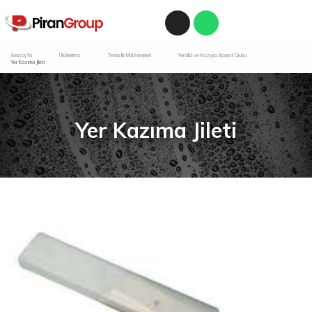
Anasayfa
Ürünlerimiz
Temizlik Malzemeleri
Yersilici ve Kazıyıcı Aparat Grubu
Yer Kazıma Jileti
Yer Kazıma Jileti