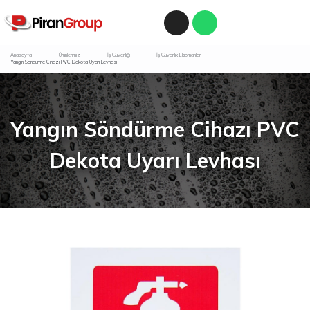
Anasayfa
Ürünlerimiz
İş Güvenliği
İş Güvenlik Ekipmanları
Yangın Söndürme Cihazı PVC Dekota Uyarı Levhası
Yangın Söndürme Cihazı PVC
Dekota Uyarı Levhası