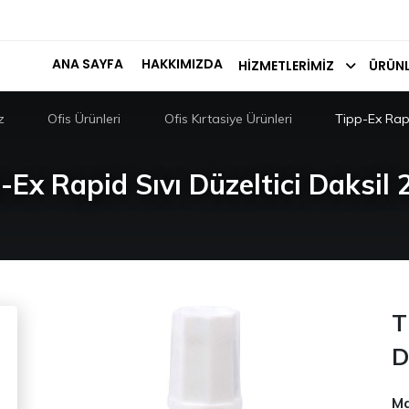
ANA SAYFA
HAKKIMIZDA
HIZMETLERIMIZ
ÜRÜNL
z
Ofis Ürünleri
Ofis Kırtasiye Ürünleri
Tipp-Ex Rapi
-Ex Rapid Sıvı Düzeltici Daksil 
T
D
Ma