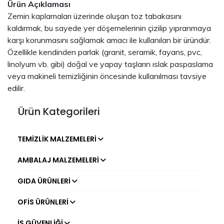
Ürün Açıklaması
Zemin kaplamaları üzerinde oluşan toz tabakasını
kaldırmak, bu sayede yer döşemelerinin çizilip yıpranmaya
karşı korunmasını sağlamak amacı ile kullanılan bir üründür.
Özellikle kendinden parlak (granit, seramik, fayans, pvc,
linolyum vb. gibi) doğal ve yapay taşların ıslak paspaslama
veya makineli temizliğinin öncesinde kullanılması tavsiye
edilir.
Ürün Kategorileri
TEMIZLIK MALZEMELERI
AMBALAJ MALZEMELERI
GIDA ÜRÜNLERI
OFIS ÜRÜNLERI
İŞ GÜVENLIĞI