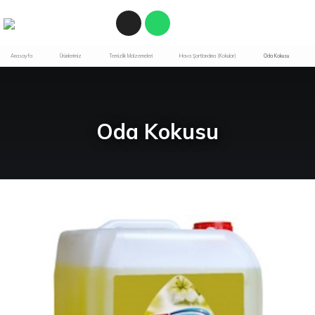
Anasayfa
Ürünlerimiz
Temizlik Malzemeleri
Hava Şartlandırıcı (Kokular)
Oda Kokusu
Oda Kokusu