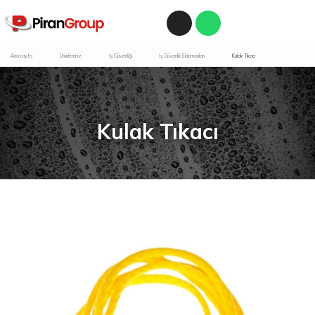
Anasayfa
Ürünlerimiz
İş Güvenliği
İş Güvenlik Ekipmanları
Kulak Tıkacı
Kulak Tıkacı