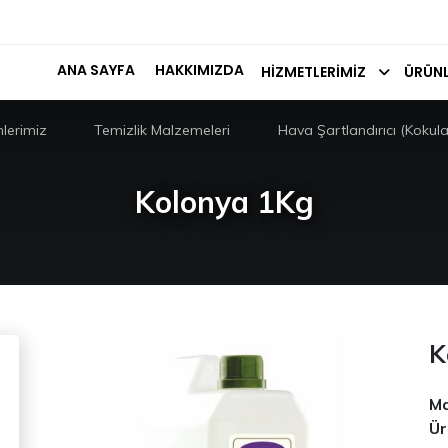
ANA SAYFA
HAKKIMIZDA
HIZMETLERIMIZ
ÜRÜNL
lerimiz
Temizlik Malzemeleri
Hava Şartlandırıcı (Kokula
Kolonya 1Kg
K
Ma
Ür