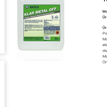
Ma
Ür
Ür
Po
Ma
ek
ol
Ma
Ön