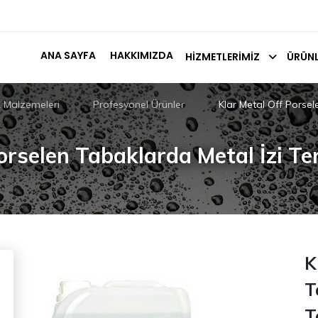
ANA SAYFA
HAKKIMIZDA
HIZMETLERIMIZ
ÜRÜNL
k Malzemeleri
Profesyonel Ürünler
Klar Metal Off Porse
Porselen Tabaklarda Metal İzi T
K
T
T