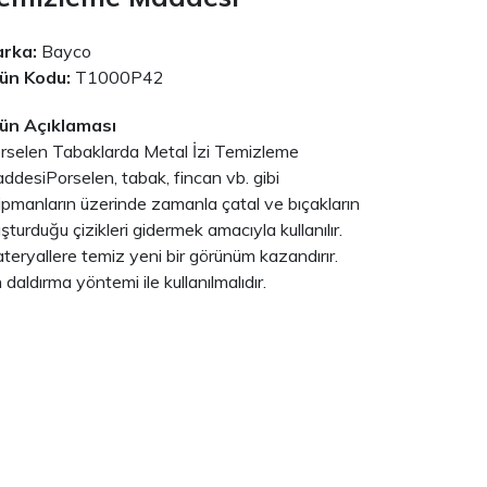
rka:
Bayco
ün Kodu:
T1000P42
ün Açıklaması
rselen Tabaklarda Metal İzi Temizleme
ddesiPorselen, tabak, fincan vb. gibi
ipmanların üzerinde zamanla çatal ve bıçakların
uşturduğu çizikleri gidermek amacıyla kullanılır.
teryallere temiz yeni bir görünüm kazandırır.
 daldırma yöntemi ile kullanılmalıdır.