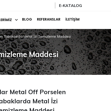
E-KATALOG
BLOG
REFERANSLAR
İLETIŞIM
ERIMIZ
len Tabaklarda Metal İzi Temizleme Maddesi
emizleme Maddesi
lar Metal Off Porselen
abaklarda Metal İzi
emizleme Maddesi