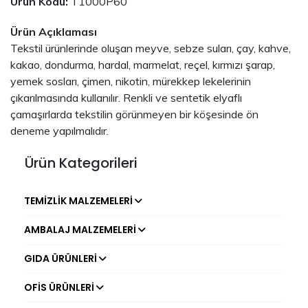
Ürün Kodu:
T1000P60
Ürün Açıklaması
Tekstil ürünlerinde oluşan meyve, sebze suları, çay, kahve,
kakao, dondurma, hardal, marmelat, reçel, kırmızı şarap,
yemek sosları, çimen, nikotin, mürekkep lekelerinin
çıkarılmasında kullanılır. Renkli ve sentetik elyaflı
çamaşırlarda tekstilin görünmeyen bir köşesinde ön
deneme yapılmalıdır.
Ürün Kategorileri
TEMIZLIK MALZEMELERI
AMBALAJ MALZEMELERI
GIDA ÜRÜNLERI
OFIS ÜRÜNLERI