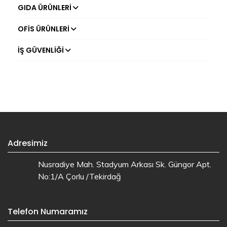
GIDA ÜRÜNLERI
OFIS ÜRÜNLERI
İŞ GÜVENLIĞI
Adresimiz
Nusradiye Mah. Stadyum Arkası Sk. Güngor Apt.
No:1/A Çorlu /Tekirdağ
Telefon Numaramız