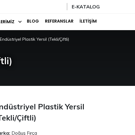
E-KATALOG
BLOG
REFERANSLAR
İLETIŞIM
ERIMIZ
Endüstriyel Plastik Yersil (Tekli/Çiftli)
tli)
ndüstriyel Plastik Yersil
Tekli/Çiftli)
rka:
Doğuş Fırça