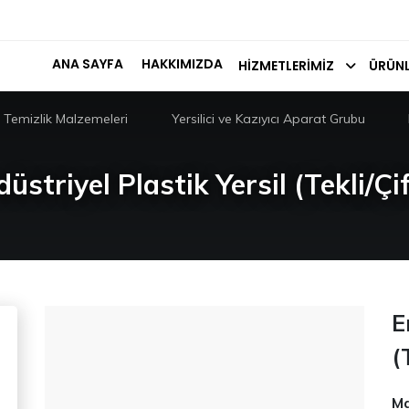
ANA SAYFA
HAKKIMIZDA
HIZMETLERIMIZ
ÜRÜNL
Temizlik Malzemeleri
Yersilici ve Kazıyıcı Aparat Grubu
üstriyel Plastik Yersil (Tekli/Çif
E
(
Ma