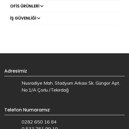
OFIS ÜRÜNLERI
İŞ GÜVENLIĞI
Adresimiz
Nusradiye Mah. Stadyum Arkası Sk. Güngor Apt.
No:1/A Çorlu /Tekirdağ
Telefon Numaramız
0282 650 16 84
0 533 761 99 19