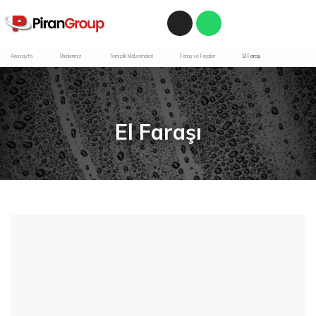
Anasayfa
Ürünlerimiz
Temizlik Malzemeleri
Faraş ve Fırçalar
El Faraşı
El Faraşı