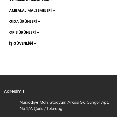
AMBALAJ MALZEMELERI
GIDA ÜRÜNLERI
OFIS ÜRÜNLERI
İŞ GÜVENLIĞI
Adresimiz
Nusradiye Mah. Stadyum Arkası Sk. Güngor Apt.
No:1/A Çorlu /Tekirdağ