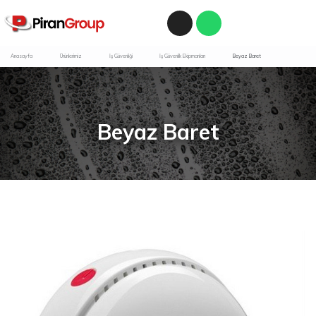
Anasayfa
Ürünlerimiz
İş Güvenliği
İş Güvenlik Ekipmanları
Beyaz Baret
Beyaz Baret